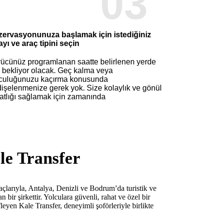
03
ervasyonunuza başlamak için istediğiniz
ayı ve araç tipini seçin
ücünüz programlanan saatte belirlenen yerde
i bekliyor olacak. Geç kalma veya
culuğunuzu kaçırma konusunda
işelenmenize gerek yok. Size kolaylık ve gönül
atlığı sağlamak için zamanında
le Transfer
açlarıyla, Antalya, Denizli ve Bodrum’da turistik ve
an bir şirkettir. Yolculara güvenli, rahat ve özel bir
eyen Kale Transfer, deneyimli şoförleriyle birlikte