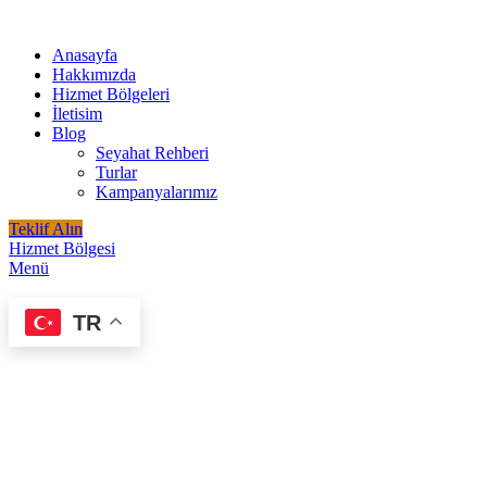
Anasayfa
Hakkımızda
Hizmet Bölgeleri
İletisim
Blog
Seyahat Rehberi
Turlar
Kampanyalarımız
Teklif Alın
Hizmet Bölgesi
Menü
TR