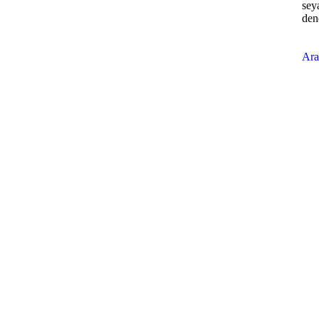
seya
den
Ara