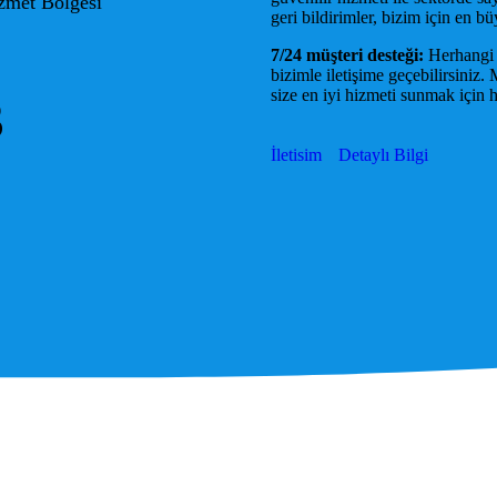
zmet Bölgesi
geri bildirimler, bizim için en bü
7/24 müşteri desteği:
Herhangi b
bizimle iletişime geçebilirsiniz
size en iyi hizmeti sunmak için 
3
İletisim
Detaylı Bilgi