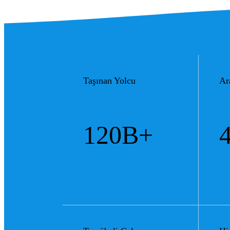
Taşınan Yolcu
Ar
120B+