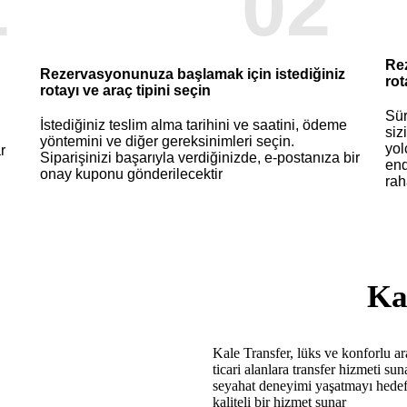
1
02
Rez
Rezervasyonunuza başlamak için istediğiniz
rot
rotayı ve araç tipini seçin
Sür
İstediğiniz teslim alma tarihini ve saatini, ödeme
siz
yöntemini ve diğer gereksinimleri seçin.
yol
r
Siparişinizi başarıyla verdiğinizde, e-postanıza bir
end
onay kuponu gönderilecektir
rah
Ka
Kale Transfer, lüks ve konforlu ar
ticari alanlara transfer hizmeti sun
seyahat deneyimi yaşatmayı hedefl
kaliteli bir hizmet sunar