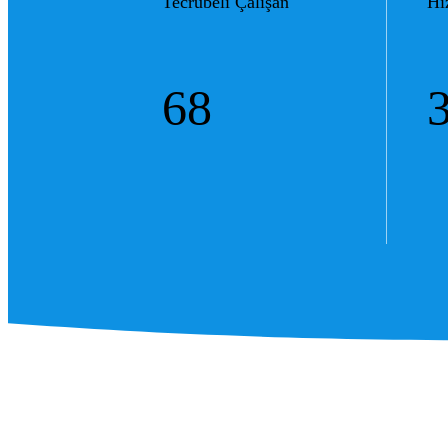
Tecrübeli Çalışan
Hi
68