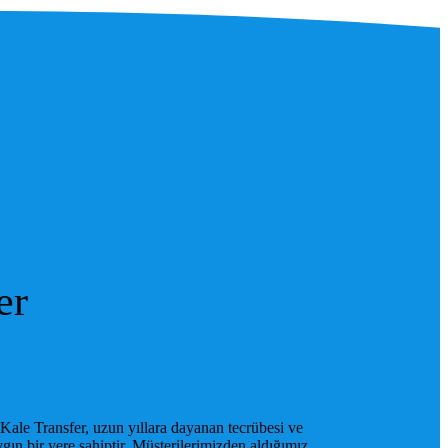
er
Kale Transfer, uzun yıllara dayanan tecrübesi ve
ygın bir yere sahiptir. Müşterilerimizden aldığımız